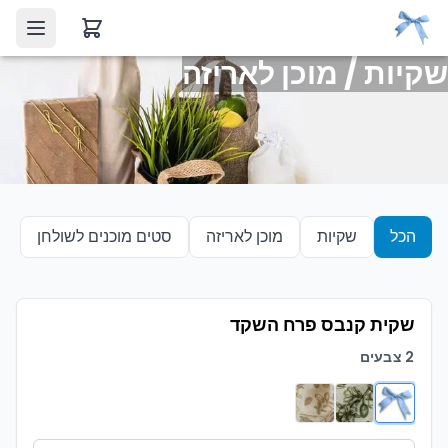
menu
שקיות / מוכן לאריזה
דף הבית
קטלוג המוצרים
סרטים
אודות
אביזרי דקורציה
צור קשר
רנרים
הכל
שקיות
מוכן לאריזה
סטים מוכנים לשולחן
חבקים ומפיות
שרוכים וגומי
שקית קנבס פרח השקד
שקיות / מוכן לאריזה
2 צבעים