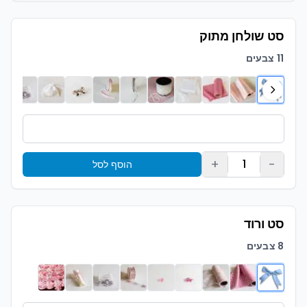
סט שולחן מתוק
11 צבעים
+
-
1
הוסף לסל
סט ורוד
8 צבעים